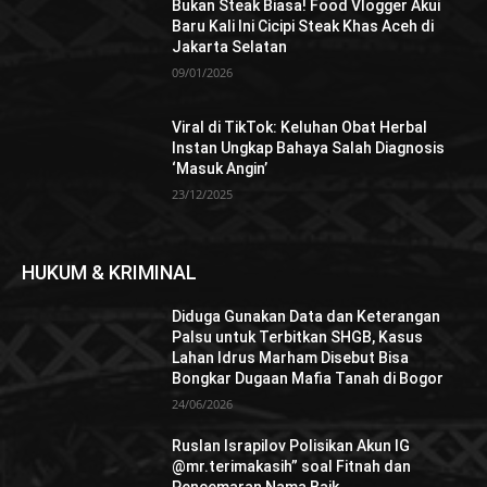
Bukan Steak Biasa! Food Vlogger Akui
Baru Kali Ini Cicipi Steak Khas Aceh di
Jakarta Selatan
09/01/2026
Viral di TikTok: Keluhan Obat Herbal
Instan Ungkap Bahaya Salah Diagnosis
‘Masuk Angin’
23/12/2025
HUKUM & KRIMINAL
Diduga Gunakan Data dan Keterangan
Palsu untuk Terbitkan SHGB, Kasus
Lahan Idrus Marham Disebut Bisa
Bongkar Dugaan Mafia Tanah di Bogor
24/06/2026
Ruslan Israpilov Polisikan Akun IG
@mr.terimakasih” soal Fitnah dan
Pencemaran Nama Baik