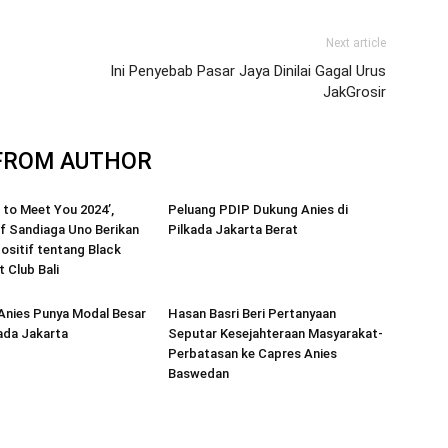
Next article
Ini Penyebab Pasar Jaya Dinilai Gagal Urus
JakGrosir
FROM AUTHOR
e to Meet You 2024’,
Peluang PDIP Dukung Anies di
f Sandiaga Uno Berikan
Pilkada Jakarta Berat
ositif tentang Black
 Club Bali
Anies Punya Modal Besar
Hasan Basri Beri Pertanyaan
kada Jakarta
Seputar Kesejahteraan Masyarakat-
Perbatasan ke Capres Anies
Baswedan