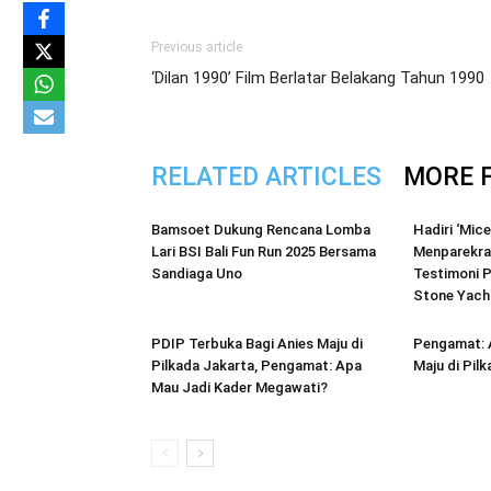
Previous article
‘Dilan 1990’ Film Berlatar Belakang Tahun 1990
RELATED ARTICLES
MORE 
Bamsoet Dukung Rencana Lomba
Hadiri ‘Mic
Lari BSI Bali Fun Run 2025 Bersama
Menparekra
Sandiaga Uno
Testimoni P
Stone Yacht
PDIP Terbuka Bagi Anies Maju di
Pengamat: 
Pilkada Jakarta, Pengamat: Apa
Maju di Pil
Mau Jadi Kader Megawati?