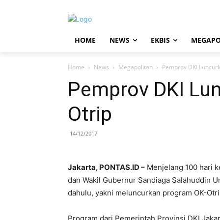
HOME
NEWS
EKBIS
MEGAPO
Home
News
Megapolitan
Pemprov DKI Luncurk
Pemprov DKI Lun
Otrip
14/12/2017
Jakarta, PONTAS.ID –
Menjelang 100 hari k
dan Wakil Gubernur Sandiaga Salahuddin Un
dahulu, yakni meluncurkan program OK-Otri
Program dari Pemerintah Provinsi DKI Jak