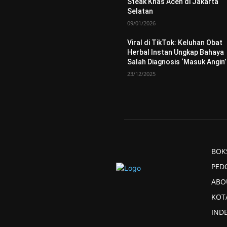
Steak Khas Aceh di Jakarta
Selatan
09/01/2026
Viral di TikTok: Keluhan Obat
Herbal Instan Ungkap Bahaya
Salah Diagnosis ‘Masuk Angin’
23/12/2025
BOK
PED
ABO
KOT
IND