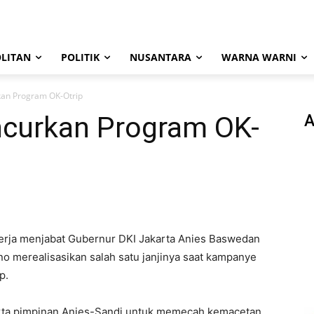
LITAN
POLITIK
NUSANTARA
WARNA WARNI
an Program OK-Otrip
curkan Program OK-
A
erja menjabat Gubernur DKI Jakarta Anies Baswedan
o merealisasikan salah satu janjinya saat kampanye
p.
arta pimpinan Anies-Sandi untuk memecah kemacetan