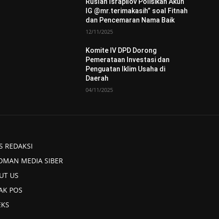
Ruslan Israpilov Polisikan Akun
IG @mr.terimakasih” soal Fitnah
dan Pencemaran Nama Baik
12/11/2025
Komite IV DPD Dorong
Pemerataan Investasi dan
Penguatan Iklim Usaha di
Daerah
04/11/2025
S REDAKSI
OMAN MEDIA SIBER
UT US
AK POS
EKS